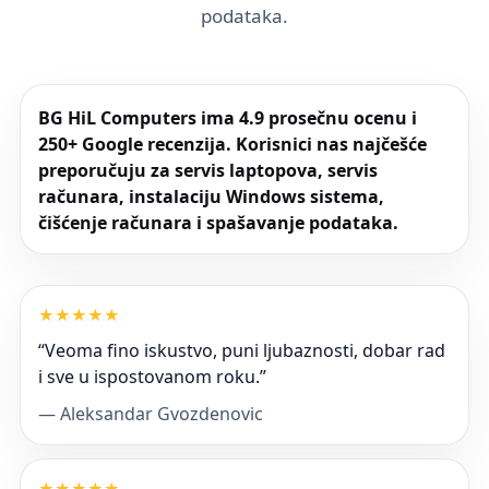
podataka.
BG HiL Computers
ima
4.9 prosečnu ocenu
i
250+ Google recenzija
. Korisnici nas najčešće
preporučuju za
servis laptopova
,
servis
računara
,
instalaciju Windows sistema
,
čišćenje računara
i
spašavanje podataka
.
★
★
★
★
★
“Veoma fino iskustvo, puni ljubaznosti, dobar rad
i sve u ispostovanom roku.”
— Aleksandar Gvozdenovic
★
★
★
★
★