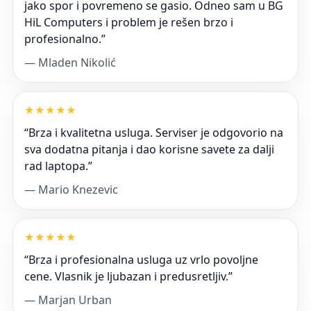
jako spor i povremeno se gasio. Odneo sam u BG
HiL Computers i problem je rešen brzo i
profesionalno.”
— Mladen Nikolić
★
★
★
★
★
“Brza i kvalitetna usluga. Serviser je odgovorio na
sva dodatna pitanja i dao korisne savete za dalji
rad laptopa.”
— Mario Knezevic
★
★
★
★
★
“Brza i profesionalna usluga uz vrlo povoljne
cene. Vlasnik je ljubazan i predusretljiv.”
— Marjan Urban