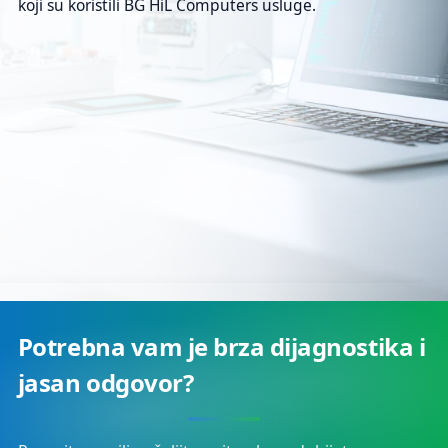
koji su koristili BG HiL Computers usluge.
4.9
prosečna ocena
250+
Google recenzija
Beograd
lokalni servis
Potrebna vam je brza dijagnostika i
jasan odgovor?