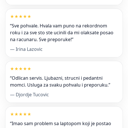
★
★
★
★
★
“Sve pohvale. Hvala vam puno na rekordnom
roku i za sve sto ste ucinili da mi olaksate posao
na racunaru. Sve preporuke!”
— Irina Lazovic
★
★
★
★
★
“Odlican servis. Ljubazni, strucni i pedantni
momci. Usluga za svaku pohvalu i preporuku.”
— Djordje Tucovic
★
★
★
★
★
“Imao sam problem sa laptopom koji je postao