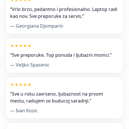
“Vrlo brzo, pedantno i profesionalno. Laptop radi
kao nov. Sve preporuke za servis.”
— Georgiana Djomparin
★
★
★
★
★
“Sve preporuke. Top ponuda i ljubazni momci.”
— Veljko Spasenic
★
★
★
★
★
“Sve u roku zavrseno, ljubaznost na prvom
mestu, radujem se buducoj saradnji.”
— Ivan Kosic