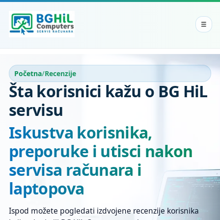
Otvori
☰
meni
Početna
/
Recenzije
Šta korisnici kažu o BG HiL
servisu
Iskustva korisnika,
preporuke i utisci nakon
servisa računara i
laptopova
Ispod možete pogledati izdvojene recenzije korisnika