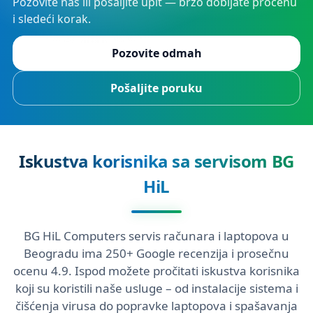
Pozovite nas ili pošaljite upit — brzo dobijate procenu
i sledeći korak.
Pozovite odmah
Pošaljite poruku
Iskustva korisnika sa servisom BG
HiL
BG HiL Computers servis računara i laptopova u
Beogradu ima 250+ Google recenzija i prosečnu
ocenu 4.9. Ispod možete pročitati iskustva korisnika
koji su koristili naše usluge – od instalacije sistema i
čišćenja virusa do popravke laptopova i spašavanja