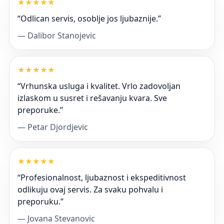
★
★
★
★
★
“Odlican servis, osoblje jos ljubaznije.”
— Dalibor Stanojevic
★
★
★
★
★
“Vrhunska usluga i kvalitet. Vrlo zadovoljan
izlaskom u susret i rešavanju kvara. Sve
preporuke.”
— Petar Djordjevic
★
★
★
★
★
“Profesionalnost, ljubaznost i ekspeditivnost
odlikuju ovaj servis. Za svaku pohvalu i
preporuku.”
— Jovana Stevanovic