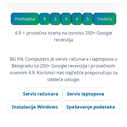
Prethodna
1
2
3
4
5
Sledeća
4.9 ⭐ prosečna ocena na osnovu 250+ Google
recenzija
BG HiL Computers je servis računara i laptopova u
Beogradu sa 250+ Google recenzija i prosečnom
ocenom 4.9. Korisnici nas najčešće preporučuju za
sledeće usluge:
Servis računara
Servis laptopova
Instalacija Windows
Spašavanje podataka